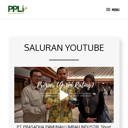
Lewati
MENU
ke
MENU
konten
SALURAN YOUTUBE
PT PRASADHA PAMUNAH LIMBAH INDUSTRI_Short