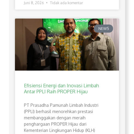
Juni 8, 2026
Tidak ada komentar
NEWS
Efisiensi Energi dan Inovasi Limbah
Antar PPLI Raih PROPER Hijau
PT Prasadha Pamunah Limbah Industri
(PPLI) berhasil menorehkan prestasi
membanggakan dengan meraih
penghargaan PROPER Hijau dari
Kementerian Lingkungan Hidup (KLH)