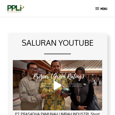
Lewati
MENU
ke
MENU
konten
SALURAN YOUTUBE
PT PRASADHA PAMUNAH LIMBAH INDUSTRI_Short