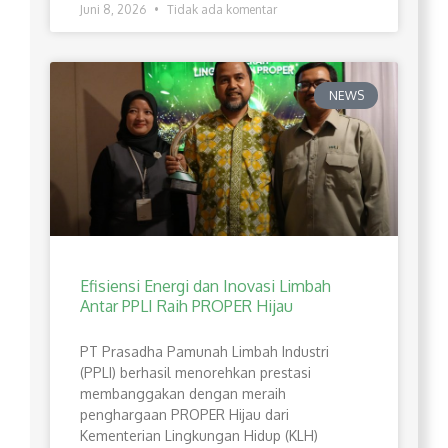
Juni 8, 2026
Tidak ada komentar
NEWS
Efisiensi Energi dan Inovasi Limbah
Antar PPLI Raih PROPER Hijau
PT Prasadha Pamunah Limbah Industri
(PPLI) berhasil menorehkan prestasi
membanggakan dengan meraih
penghargaan PROPER Hijau dari
Kementerian Lingkungan Hidup (KLH)