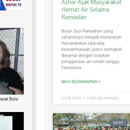
Azhar Ajak Masyarakat
Hemat Air Selama
Ramadan
Bulan Suci Ramadhan yang
seharusnya menjadi momentum
menanamkan nilai-nilai
kesederhanaan, justru seringkali
diwarnai dengan lonjakan
penggunaan air rumah tangga.
Fenomena
BACA SELENGKAPNYA »
Juni 8, 2026
Tidak ada komentar
Sepak Bola
NEWS