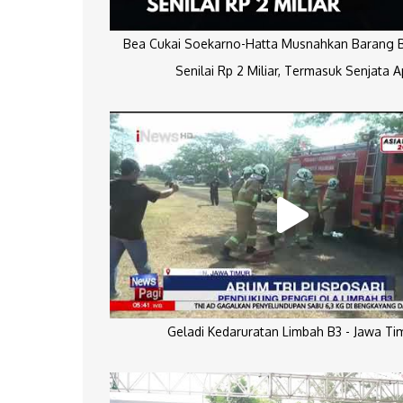
Bea Cukai Soekarno-Hatta Musnahkan Barang Bu
Senilai Rp 2 Miliar, Termasuk Senjata A
Geladi Kedaruratan Limbah B3 - Jawa Ti