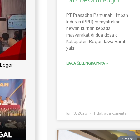
Dua Desa di Bogor
PT Prasadha Pamunah Limbah
Industri (PPLI) menyalurkan
hewan kurban kepada
masyarakat di dua desa di
Kabupaten Bogor, Jawa Barat,
yakni
BACA SELENGKAPNYA »
 Bogor
Juni 8, 2026
Tidak ada komentar
NEWS