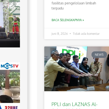
fasilitas pengelolaan limbah
terpadu
BACA SELENGKAPNYA »
Juni 8, 2026
Tidak ada komentar
NEWS
PPLI dan LAZNAS Al-