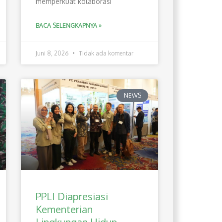
memperkuat kolaborasi
BACA SELENGKAPNYA »
Juni 8, 2026
Tidak ada komentar
NEWS
PPLI Diapresiasi
Kementerian