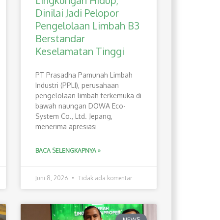
Lingkungan Hidup,
Dinilai Jadi Pelopor
Pengelolaan Limbah B3
Berstandar
Keselamatan Tinggi
PT Prasadha Pamunah Limbah
Industri (PPLI), perusahaan
pengelolaan limbah terkemuka di
bawah naungan DOWA Eco-
System Co., Ltd. Jepang,
menerima apresiasi
BACA SELENGKAPNYA »
Juni 8, 2026
Tidak ada komentar
NEWS