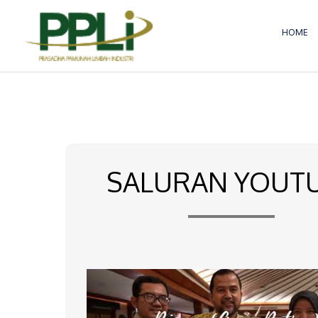
Lewati
ke
HOME
konten
SALURAN YOUT