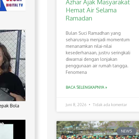
Azhar Ajak Masyarakat
Hemat Air Selama
Ramadan
Bulan Suci Ramadhan yang
seharusnya menjadi momentum
menanamkan nilai-nilai
kesederhanaan, justru seringkali
diwarnai dengan lonjakan
penggunaan air rumah tangga.
Fenomena
BACA SELENGKAPNYA »
Juni 8, 2026
Tidak ada komentar
Sepak Bola
NEWS