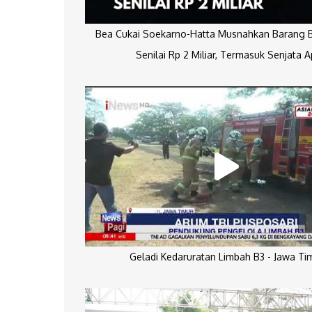
Bea Cukai Soekarno-Hatta Musnahkan Barang Bu
Senilai Rp 2 Miliar, Termasuk Senjata A
Geladi Kedaruratan Limbah B3 - Jawa Ti