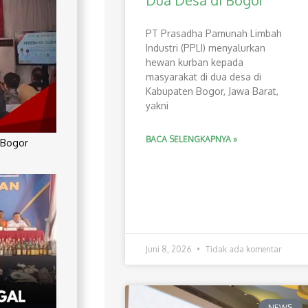
Dua Desa di Bogor
PT Prasadha Pamunah Limbah
Industri (PPLI) menyalurkan
hewan kurban kepada
masyarakat di dua desa di
Kabupaten Bogor, Jawa Barat,
yakni
BACA SELENGKAPNYA »
 Bogor
Juni 8, 2026
Tidak ada komentar
NEWS