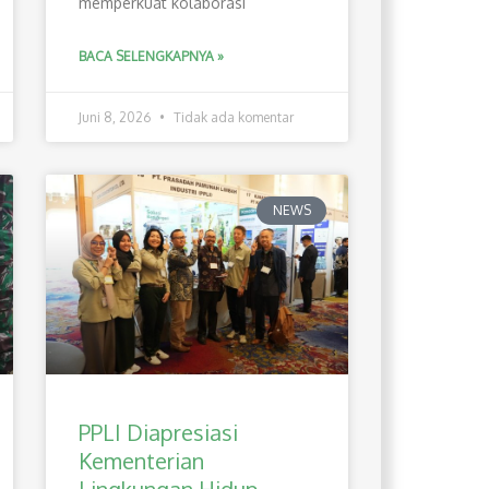
memperkuat kolaborasi
BACA SELENGKAPNYA »
Juni 8, 2026
Tidak ada komentar
NEWS
PPLI Diapresiasi
Kementerian