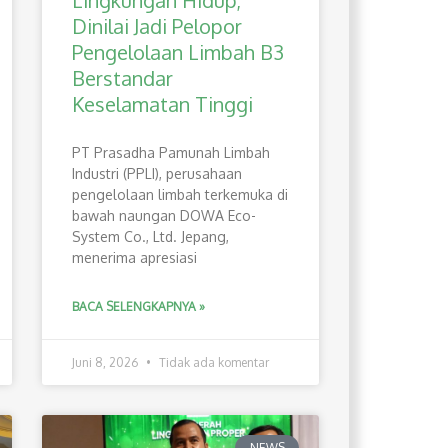
Lingkungan Hidup,
Dinilai Jadi Pelopor
Pengelolaan Limbah B3
Berstandar
Keselamatan Tinggi
PT Prasadha Pamunah Limbah
Industri (PPLI), perusahaan
pengelolaan limbah terkemuka di
bawah naungan DOWA Eco-
System Co., Ltd. Jepang,
menerima apresiasi
BACA SELENGKAPNYA »
Juni 8, 2026
Tidak ada komentar
NEWS