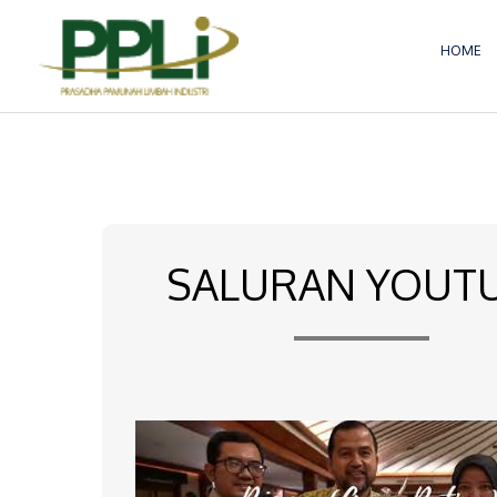
Lewati
ke
HOME
konten
SALURAN YOUT