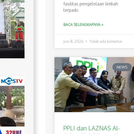
fasilitas pengelolaan limbah
terpadu
BACA SELENGKAPNYA »
Juni 8, 2026
Tidak ada komentar
NEWS
PPLI dan LAZNAS Al-