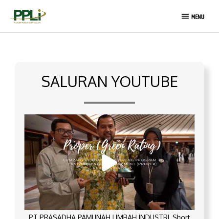
Lewati
MENU
ke
MENU
konten
SALURAN YOUTUBE
PT PRASADHA PAMUNAH LIMBAH INDUSTRI_Short