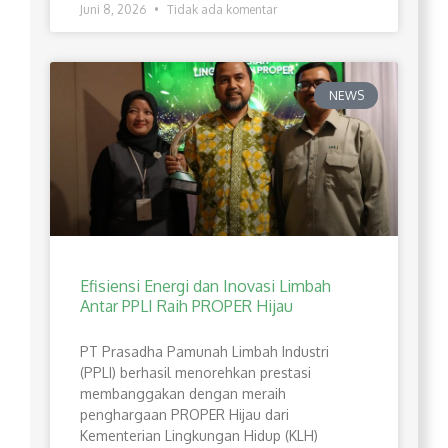
Juni 8, 2026
Tidak ada komentar
NEWS
Efisiensi Energi dan Inovasi Limbah
Antar PPLI Raih PROPER Hijau
PT Prasadha Pamunah Limbah Industri
(PPLI) berhasil menorehkan prestasi
membanggakan dengan meraih
penghargaan PROPER Hijau dari
Kementerian Lingkungan Hidup (KLH)