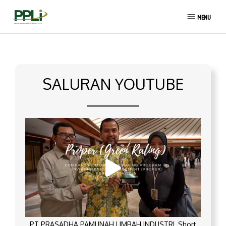
Lewati
MENU
ke
MENU
konten
SALURAN YOUTUBE
PT PRASADHA PAMUNAH LIMBAH INDUSTRI_Short