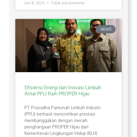
Juni 8, 2026
Tidak ada komentar
NEWS
Efisiensi Energi dan Inovasi Limbah
Antar PPLI Raih PROPER Hijau
PT Prasadha Pamunah Limbah Industri
(PPLI) berhasil menorehkan prestasi
membanggakan dengan meraih
penghargaan PROPER Hijau dari
Kementerian Lingkungan Hidup (KLH)