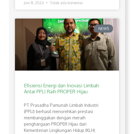
Juni 8, 2026
Tidak ada komentar
NEWS
Efisiensi Energi dan Inovasi Limbah
Antar PPLI Raih PROPER Hijau
PT Prasadha Pamunah Limbah Industri
(PPLI) berhasil menorehkan prestasi
membanggakan dengan meraih
penghargaan PROPER Hijau dari
Kementerian Lingkungan Hidup (KLH)