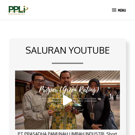
Lewati
MENU
ke
MENU
konten
SALURAN YOUTUBE
PT PRASADHA PAMUNAH LIMBAH INDUSTRI_Short