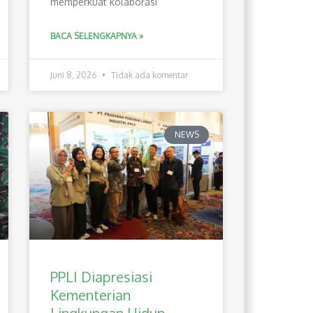
memperkuat kolaborasi
BACA SELENGKAPNYA »
Juni 8, 2026
Tidak ada komentar
NEWS
PPLI Diapresiasi
Kementerian