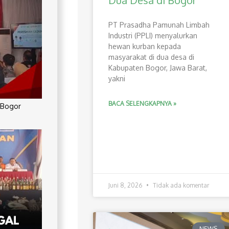
Dua Desa di Bogor
PT Prasadha Pamunah Limbah
Industri (PPLI) menyalurkan
hewan kurban kepada
masyarakat di dua desa di
Kabupaten Bogor, Jawa Barat,
yakni
BACA SELENGKAPNYA »
 Bogor
Juni 8, 2026
Tidak ada komentar
NEWS