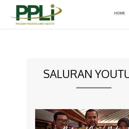
Lewati
ke
HOME
konten
SALURAN YOUT