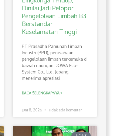
Lingkungan Hidup,
Dinilai Jadi Pelopor
Pengelolaan Limbah B3
Berstandar
Keselamatan Tinggi
PT Prasadha Pamunah Limbah
Industri (PPLI), perusahaan
pengelolaan limbah terkemuka di
bawah naungan DOWA Eco-
System Co., Ltd. Jepang,
menerima apresiasi
BACA SELENGKAPNYA »
Juni 8, 2026
Tidak ada komentar
NEWS