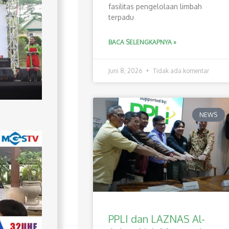
fasilitas pengelolaan limbah
terpadu
BACA SELENGKAPNYA »
Juni 8, 2026
Tidak ada komentar
NEWS
PPLI dan LAZNAS Al-