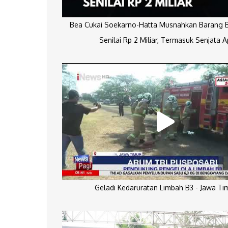
Bea Cukai Soekarno-Hatta Musnahkan Barang Bu
Senilai Rp 2 Miliar, Termasuk Senjata A
Geladi Kedaruratan Limbah B3 - Jawa Ti