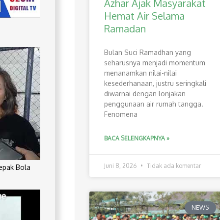
Azhar Ajak Masyarakat
Hemat Air Selama
Ramadan
Bulan Suci Ramadhan yang
seharusnya menjadi momentum
menanamkan nilai-nilai
kesederhanaan, justru seringkali
diwarnai dengan lonjakan
penggunaan air rumah tangga.
Fenomena
BACA SELENGKAPNYA »
Juni 8, 2026
Tidak ada komentar
Sepak Bola
NEWS