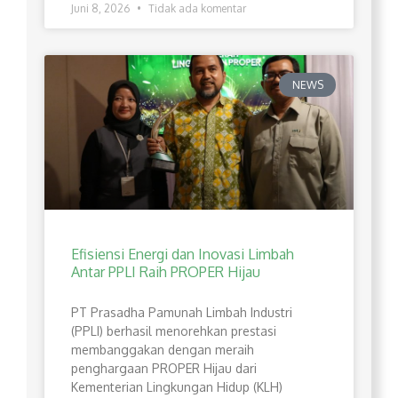
Juni 8, 2026
Tidak ada komentar
NEWS
Efisiensi Energi dan Inovasi Limbah
Antar PPLI Raih PROPER Hijau
PT Prasadha Pamunah Limbah Industri
(PPLI) berhasil menorehkan prestasi
membanggakan dengan meraih
penghargaan PROPER Hijau dari
Kementerian Lingkungan Hidup (KLH)