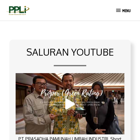
Lewati
MENU
ke
MENU
konten
SALURAN YOUTUBE
PT PRASADHA PAMUNAH LIMBAH INDUSTRI_Short