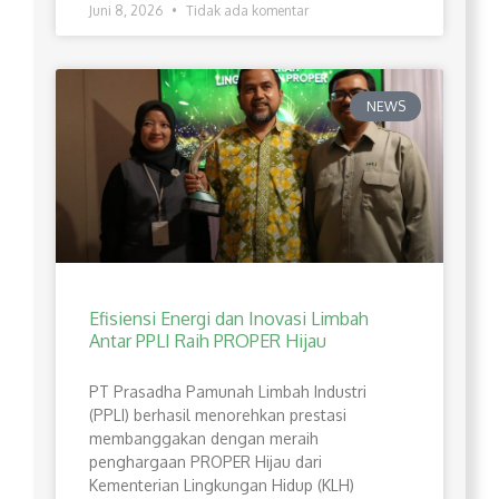
Juni 8, 2026
Tidak ada komentar
NEWS
Efisiensi Energi dan Inovasi Limbah
Antar PPLI Raih PROPER Hijau
PT Prasadha Pamunah Limbah Industri
(PPLI) berhasil menorehkan prestasi
membanggakan dengan meraih
penghargaan PROPER Hijau dari
Kementerian Lingkungan Hidup (KLH)