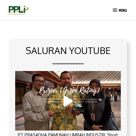
Lewati
MENU
ke
MENU
konten
SALURAN YOUTUBE
PT PRASADHA PAMUNAH LIMBAH INDUSTRI_Short