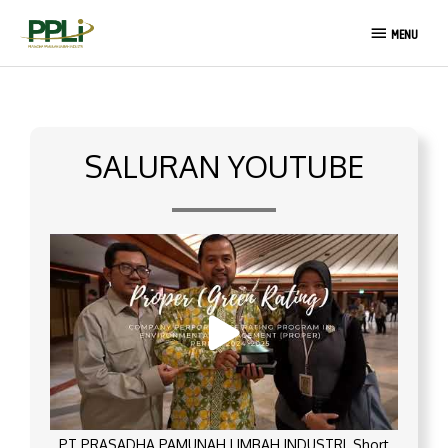
Lewati
MENU
ke
MENU
konten
SALURAN YOUTUBE
PT PRASADHA PAMUNAH LIMBAH INDUSTRI_Short