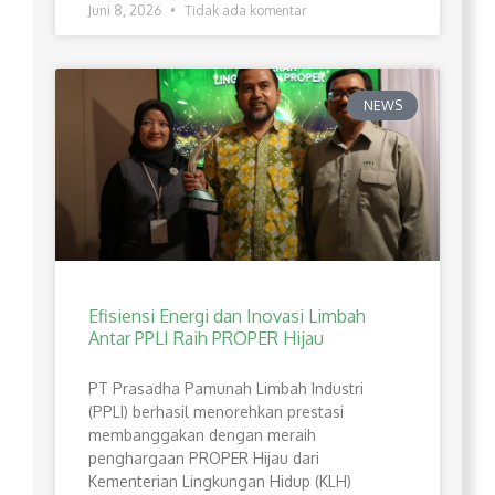
Juni 8, 2026
Tidak ada komentar
NEWS
Efisiensi Energi dan Inovasi Limbah
Antar PPLI Raih PROPER Hijau
PT Prasadha Pamunah Limbah Industri
(PPLI) berhasil menorehkan prestasi
membanggakan dengan meraih
penghargaan PROPER Hijau dari
Kementerian Lingkungan Hidup (KLH)