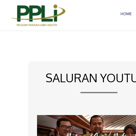
Lewati
ke
HOME
konten
SALURAN YOUT