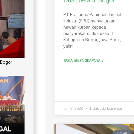
Dua Desa di Bogor
PT Prasadha Pamunah Limbah
Industri (PPLI) menyalurkan
hewan kurban kepada
masyarakat di dua desa di
Kabupaten Bogor, Jawa Barat,
yakni
BACA SELENGKAPNYA »
 Bogor
Juni 8, 2026
Tidak ada komentar
NEWS