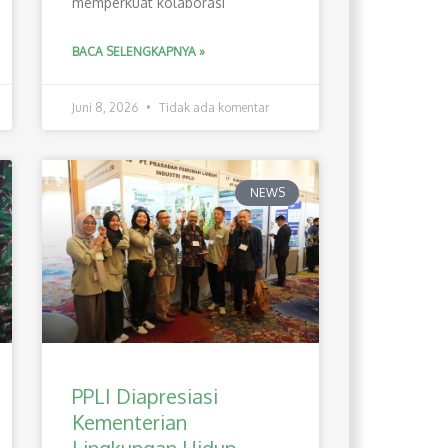
memperkuat kolaborasi
BACA SELENGKAPNYA »
Juni 8, 2026
Tidak ada komentar
NEWS
PPLI Diapresiasi
Kementerian