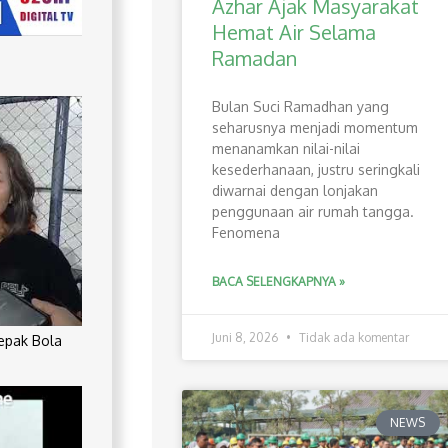
Azhar Ajak Masyarakat
Hemat Air Selama
Ramadan
Bulan Suci Ramadhan yang
seharusnya menjadi momentum
menanamkan nilai-nilai
kesederhanaan, justru seringkali
diwarnai dengan lonjakan
penggunaan air rumah tangga.
Fenomena
BACA SELENGKAPNYA »
Juni 8, 2026
Tidak ada komentar
Sepak Bola
NEWS