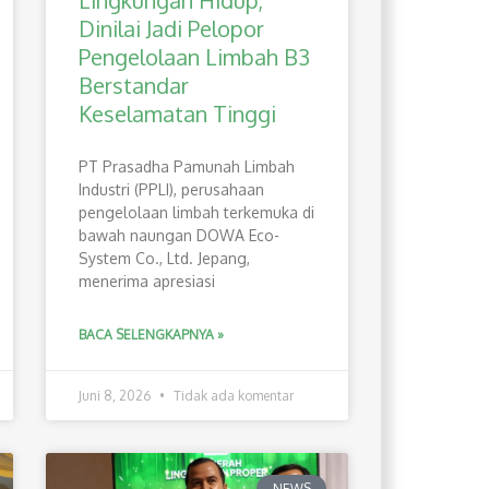
Lingkungan Hidup,
Dinilai Jadi Pelopor
Pengelolaan Limbah B3
Berstandar
Keselamatan Tinggi
PT Prasadha Pamunah Limbah
Industri (PPLI), perusahaan
pengelolaan limbah terkemuka di
bawah naungan DOWA Eco-
System Co., Ltd. Jepang,
menerima apresiasi
BACA SELENGKAPNYA »
Juni 8, 2026
Tidak ada komentar
NEWS