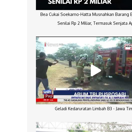
Bea Cukai Soekarno-Hatta Musnahkan Barang Bu
Senilai Rp 2 Miliar, Termasuk Senjata A
Geladi Kedaruratan Limbah B3 - Jawa Ti