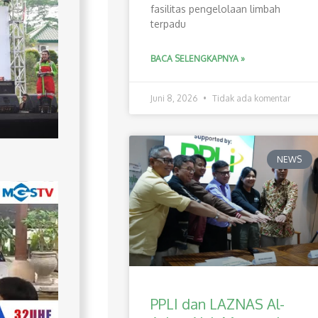
fasilitas pengelolaan limbah
terpadu
BACA SELENGKAPNYA »
Juni 8, 2026
Tidak ada komentar
NEWS
PPLI dan LAZNAS Al-