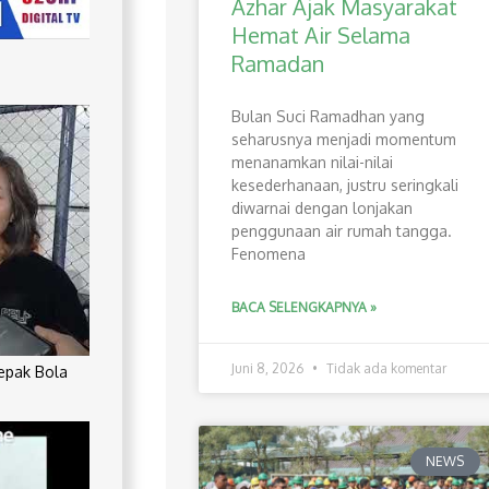
Azhar Ajak Masyarakat
Hemat Air Selama
Ramadan
Bulan Suci Ramadhan yang
seharusnya menjadi momentum
menanamkan nilai-nilai
kesederhanaan, justru seringkali
diwarnai dengan lonjakan
penggunaan air rumah tangga.
Fenomena
BACA SELENGKAPNYA »
Juni 8, 2026
Tidak ada komentar
Sepak Bola
NEWS