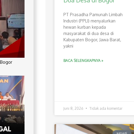
Dua Desa di Bogor
PT Prasadha Pamunah Limbah
Industri (PPLI) menyalurkan
hewan kurban kepada
masyarakat di dua desa di
Kabupaten Bogor, Jawa Barat,
yakni
BACA SELENGKAPNYA »
 Bogor
Juni 8, 2026
Tidak ada komentar
NEWS