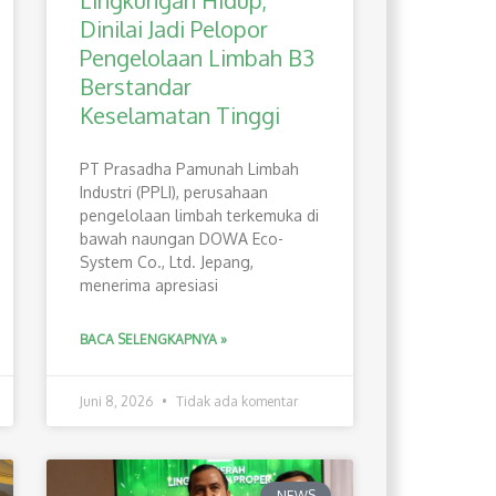
Lingkungan Hidup,
Dinilai Jadi Pelopor
Pengelolaan Limbah B3
Berstandar
Keselamatan Tinggi
PT Prasadha Pamunah Limbah
Industri (PPLI), perusahaan
pengelolaan limbah terkemuka di
bawah naungan DOWA Eco-
System Co., Ltd. Jepang,
menerima apresiasi
BACA SELENGKAPNYA »
Juni 8, 2026
Tidak ada komentar
NEWS