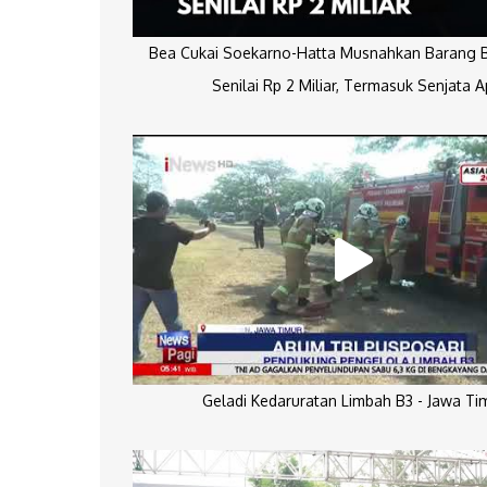
Bea Cukai Soekarno-Hatta Musnahkan Barang Bu
Senilai Rp 2 Miliar, Termasuk Senjata A
Geladi Kedaruratan Limbah B3 - Jawa Ti