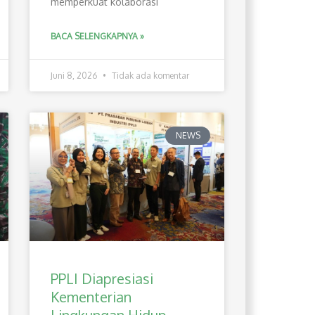
memperkuat kolaborasi
BACA SELENGKAPNYA »
Juni 8, 2026
Tidak ada komentar
NEWS
PPLI Diapresiasi
Kementerian