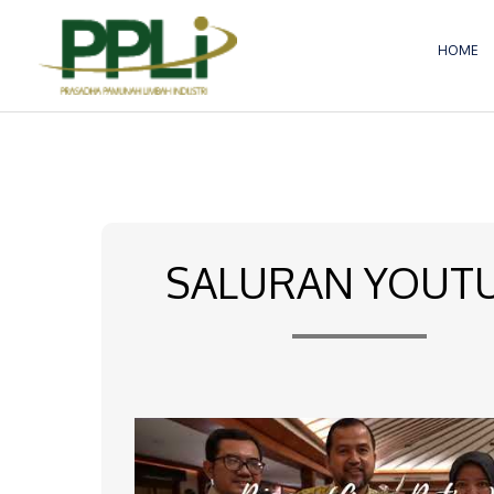
Lewati
ke
HOME
konten
SALURAN YOUT