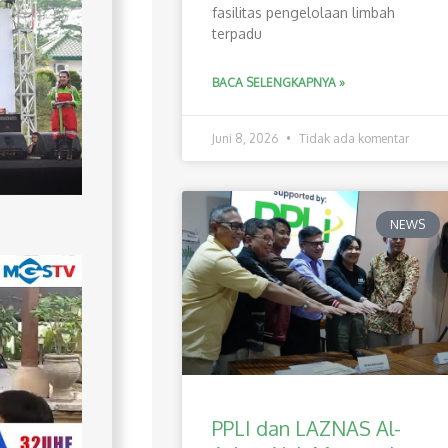
fasilitas pengelolaan limbah
terpadu
BACA SELENGKAPNYA »
Juni 8, 2026
Tidak ada komentar
NEWS
PPLI dan LAZNAS Al-