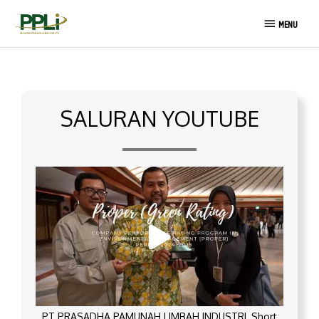
Lewati
MENU
ke
MENU
konten
SALURAN YOUTUBE
PT PRASADHA PAMUNAH LIMBAH INDUSTRI_Short