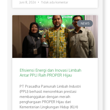
Juni 8, 2026
Tidak ada komentar
NEWS
Efisiensi Energi dan Inovasi Limbah
Antar PPLI Raih PROPER Hijau
PT Prasadha Pamunah Limbah Industri
(PPLI) berhasil menorehkan prestasi
membanggakan dengan meraih
penghargaan PROPER Hijau dari
Kementerian Lingkungan Hidup (KLH)