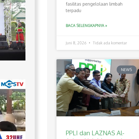
fasilitas pengelolaan limbah
terpadu
BACA SELENGKAPNYA »
Juni 8, 2026
Tidak ada komentar
NEWS
PPLI dan LAZNAS Al-