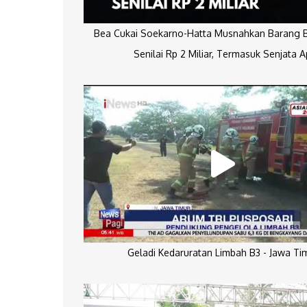
Bea Cukai Soekarno-Hatta Musnahkan Barang Bu
Senilai Rp 2 Miliar, Termasuk Senjata A
Geladi Kedaruratan Limbah B3 - Jawa Ti