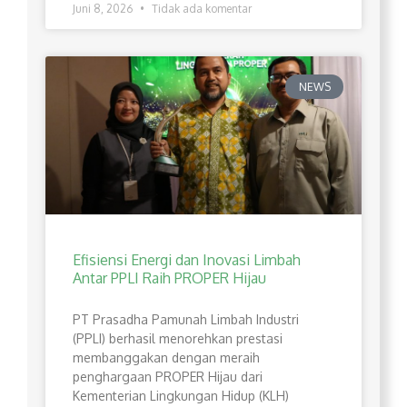
Juni 8, 2026
Tidak ada komentar
NEWS
Efisiensi Energi dan Inovasi Limbah
Antar PPLI Raih PROPER Hijau
PT Prasadha Pamunah Limbah Industri
(PPLI) berhasil menorehkan prestasi
membanggakan dengan meraih
penghargaan PROPER Hijau dari
Kementerian Lingkungan Hidup (KLH)