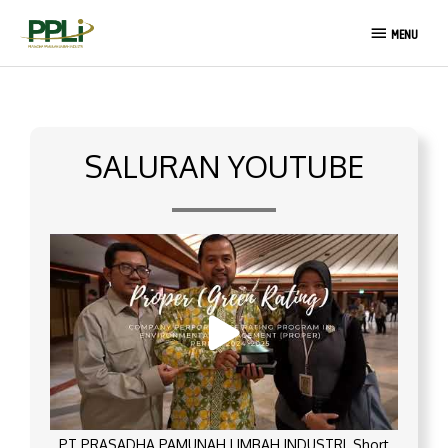
Lewati
MENU
ke
MENU
konten
SALURAN YOUTUBE
PT PRASADHA PAMUNAH LIMBAH INDUSTRI_Short