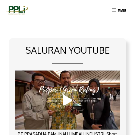
Lewati
MENU
ke
MENU
konten
SALURAN YOUTUBE
PT PRASADHA PAMUNAH LIMBAH INDUSTRI_Short