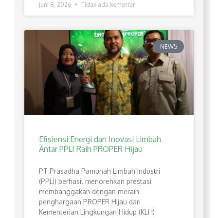
Juni 8, 2026
Tidak ada komentar
NEWS
Efisiensi Energi dan Inovasi Limbah
Antar PPLI Raih PROPER Hijau
PT Prasadha Pamunah Limbah Industri
(PPLI) berhasil menorehkan prestasi
membanggakan dengan meraih
penghargaan PROPER Hijau dari
Kementerian Lingkungan Hidup (KLH)