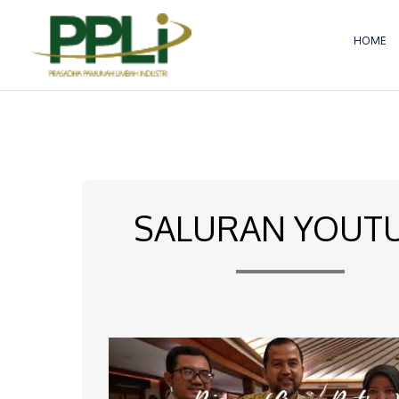
Lewati
ke
HOME
konten
SALURAN YOUT