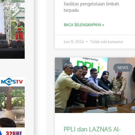
fasilitas pengelolaan limbah
terpadu
BACA SELENGKAPNYA »
Juni 8, 2026
Tidak ada komentar
NEWS
PPLI dan LAZNAS Al-