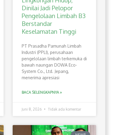
Lingkungan Hidup,
Dinilai Jadi Pelopor
Pengelolaan Limbah B3
Berstandar
Keselamatan Tinggi
PT Prasadha Pamunah Limbah
Industri (PPLI), perusahaan
pengelolaan limbah terkemuka di
bawah naungan DOWA Eco-
System Co., Ltd. Jepang,
menerima apresiasi
BACA SELENGKAPNYA »
Juni 8, 2026
Tidak ada komentar
NEWS