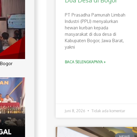
Dua Desa di Bogor
PT Prasadha Pamunah Limbah
Industri (PPLI) menyalurkan
hewan kurban kepada
masyarakat di dua desa di
Kabupaten Bogor, Jawa Barat,
yakni
BACA SELENGKAPNYA »
 Bogor
Juni 8, 2026
Tidak ada komentar
NEWS