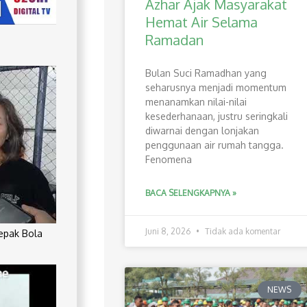
Azhar Ajak Masyarakat
Hemat Air Selama
Ramadan
Bulan Suci Ramadhan yang
seharusnya menjadi momentum
menanamkan nilai-nilai
kesederhanaan, justru seringkali
diwarnai dengan lonjakan
penggunaan air rumah tangga.
Fenomena
BACA SELENGKAPNYA »
Juni 8, 2026
Tidak ada komentar
Sepak Bola
NEWS