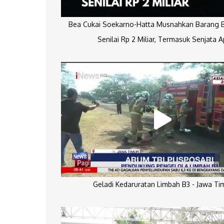
Bea Cukai Soekarno-Hatta Musnahkan Barang Bu
Senilai Rp 2 Miliar, Termasuk Senjata A
Geladi Kedaruratan Limbah B3 - Jawa Ti