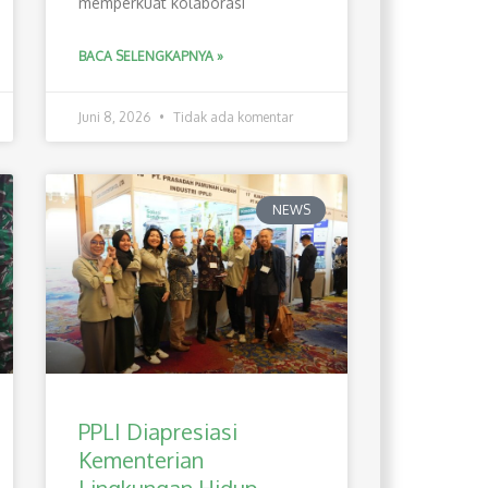
memperkuat kolaborasi
BACA SELENGKAPNYA »
Juni 8, 2026
Tidak ada komentar
NEWS
PPLI Diapresiasi
Kementerian