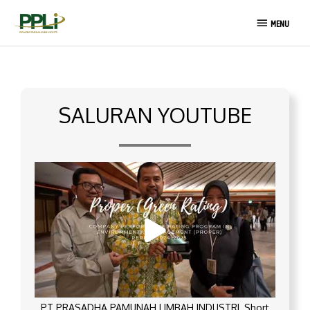
Lewati
MENU
ke
MENU
konten
SALURAN YOUTUBE
PT PRASADHA PAMUNAH LIMBAH INDUSTRI_Short