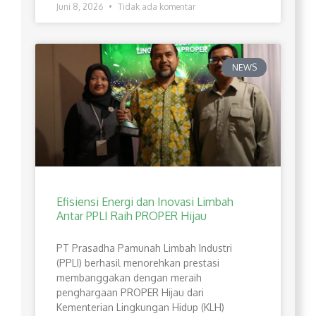
Juni 8, 2026
Tidak ada komentar
NEWS
Efisiensi Energi dan Inovasi Limbah
Antar PPLI Raih PROPER Hijau
PT Prasadha Pamunah Limbah Industri
(PPLI) berhasil menorehkan prestasi
membanggakan dengan meraih
penghargaan PROPER Hijau dari
Kementerian Lingkungan Hidup (KLH)