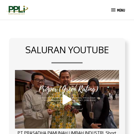
Lewati
MENU
ke
MENU
konten
SALURAN YOUTUBE
PT PRASADHA PAMUNAH LIMBAH INDUSTRI_Short