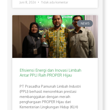
Juni 8, 2026
Tidak ada komentar
NEWS
Efisiensi Energi dan Inovasi Limbah
Antar PPLI Raih PROPER Hijau
PT Prasadha Pamunah Limbah Industri
(PPLI) berhasil menorehkan prestasi
membanggakan dengan meraih
penghargaan PROPER Hijau dari
Kementerian Lingkungan Hidup (KLH)