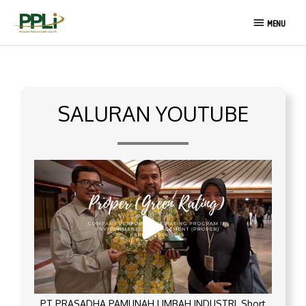
Lewati
MENU
ke
MENU
konten
SALURAN YOUTUBE
PT PRASADHA PAMUNAH LIMBAH INDUSTRI_Short