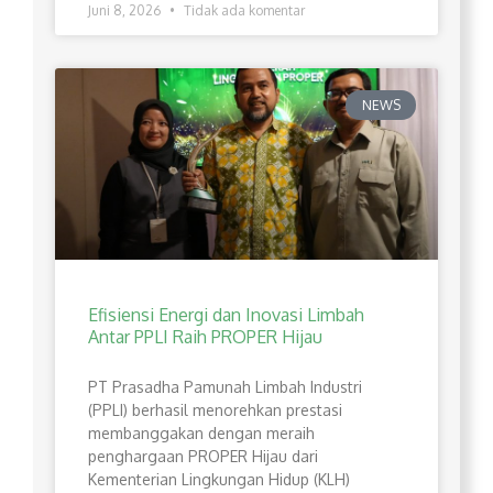
Juni 8, 2026
Tidak ada komentar
NEWS
Efisiensi Energi dan Inovasi Limbah
Antar PPLI Raih PROPER Hijau
PT Prasadha Pamunah Limbah Industri
(PPLI) berhasil menorehkan prestasi
membanggakan dengan meraih
penghargaan PROPER Hijau dari
Kementerian Lingkungan Hidup (KLH)