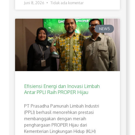
Juni 8, 2026
Tidak ada komentar
NEWS
Efisiensi Energi dan Inovasi Limbah
Antar PPLI Raih PROPER Hijau
PT Prasadha Pamunah Limbah Industri
(PPLI) berhasil menorehkan prestasi
membanggakan dengan meraih
penghargaan PROPER Hijau dari
Kementerian Lingkungan Hidup (KLH)