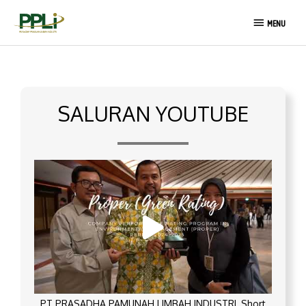
Lewati
MENU
ke
MENU
konten
SALURAN YOUTUBE
PT PRASADHA PAMUNAH LIMBAH INDUSTRI_Short