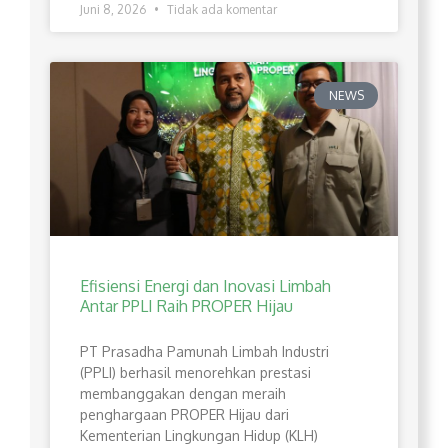
Juni 8, 2026
Tidak ada komentar
NEWS
Efisiensi Energi dan Inovasi Limbah
Antar PPLI Raih PROPER Hijau
PT Prasadha Pamunah Limbah Industri
(PPLI) berhasil menorehkan prestasi
membanggakan dengan meraih
penghargaan PROPER Hijau dari
Kementerian Lingkungan Hidup (KLH)