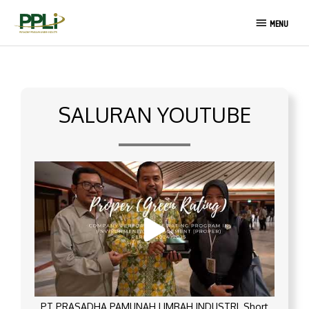
Lewati
MENU
ke
MENU
konten
SALURAN YOUTUBE
PT PRASADHA PAMUNAH LIMBAH INDUSTRI_Short