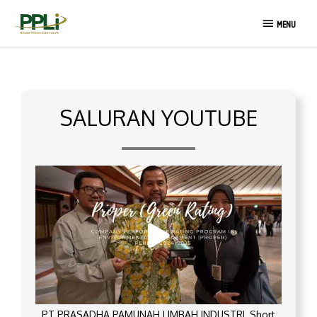
Lewati
MENU
ke
MENU
konten
SALURAN YOUTUBE
PT PRASADHA PAMUNAH LIMBAH INDUSTRI_Short