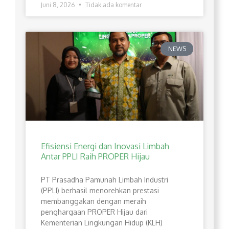
Juni 8, 2026
Tidak ada komentar
NEWS
Efisiensi Energi dan Inovasi Limbah
Antar PPLI Raih PROPER Hijau
PT Prasadha Pamunah Limbah Industri
(PPLI) berhasil menorehkan prestasi
membanggakan dengan meraih
penghargaan PROPER Hijau dari
Kementerian Lingkungan Hidup (KLH)