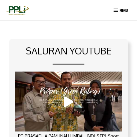
Lewati
MENU
ke
MENU
konten
SALURAN YOUTUBE
PT PRASADHA PAMUNAH LIMBAH INDUSTRI_Short