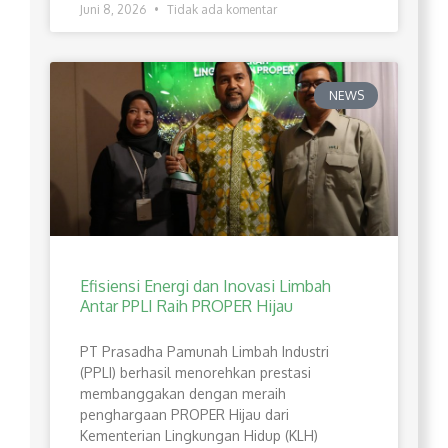
Juni 8, 2026
Tidak ada komentar
NEWS
Efisiensi Energi dan Inovasi Limbah
Antar PPLI Raih PROPER Hijau
PT Prasadha Pamunah Limbah Industri
(PPLI) berhasil menorehkan prestasi
membanggakan dengan meraih
penghargaan PROPER Hijau dari
Kementerian Lingkungan Hidup (KLH)