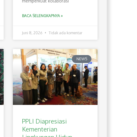
memperkuat kolaborasi
BACA SELENGKAPNYA »
Juni 8, 2026
Tidak ada komentar
NEWS
PPLI Diapresiasi
Kementerian