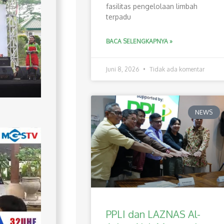
fasilitas pengelolaan limbah
terpadu
BACA SELENGKAPNYA »
Juni 8, 2026
Tidak ada komentar
NEWS
PPLI dan LAZNAS Al-