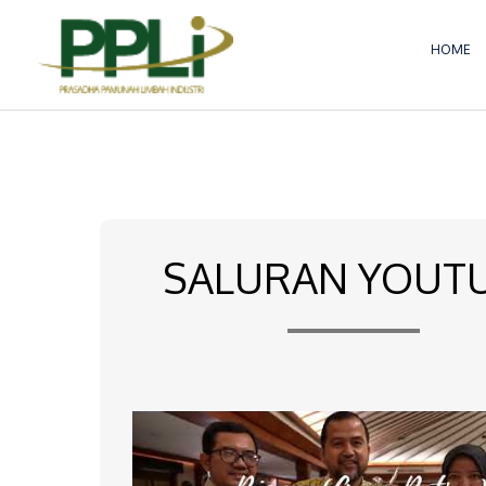
Lewati
ke
HOME
konten
SALURAN YOUT