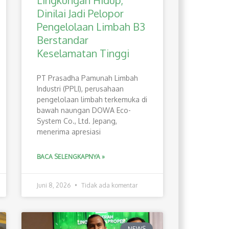
Lingkungan Hidup,
Dinilai Jadi Pelopor
Pengelolaan Limbah B3
Berstandar
Keselamatan Tinggi
PT Prasadha Pamunah Limbah
Industri (PPLI), perusahaan
pengelolaan limbah terkemuka di
bawah naungan DOWA Eco-
System Co., Ltd. Jepang,
menerima apresiasi
BACA SELENGKAPNYA »
Juni 8, 2026
Tidak ada komentar
NEWS