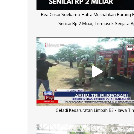
Bea Cukai Soekarno-Hatta Musnahkan Barang Bu
Senilai Rp 2 Miliar, Termasuk Senjata A
Geladi Kedaruratan Limbah B3 - Jawa Ti