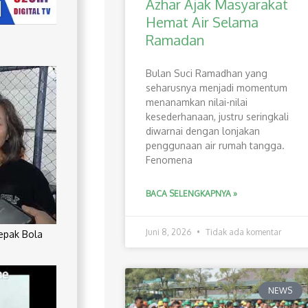
Azhar Ajak Masyarakat
Hemat Air Selama
Ramadan
Bulan Suci Ramadhan yang
seharusnya menjadi momentum
menanamkan nilai-nilai
kesederhanaan, justru seringkali
diwarnai dengan lonjakan
penggunaan air rumah tangga.
Fenomena
BACA SELENGKAPNYA »
Juni 8, 2026
Tidak ada komentar
Sepak Bola
NEWS