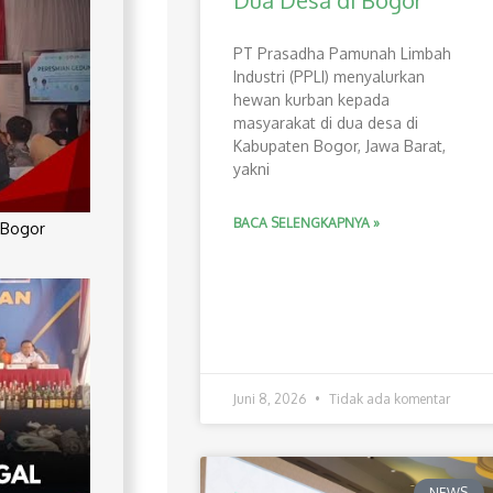
Dua Desa di Bogor
PT Prasadha Pamunah Limbah
Industri (PPLI) menyalurkan
hewan kurban kepada
masyarakat di dua desa di
Kabupaten Bogor, Jawa Barat,
yakni
BACA SELENGKAPNYA »
 Bogor
Juni 8, 2026
Tidak ada komentar
NEWS