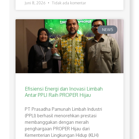
Juni 8, 2026
Tidak ada komentar
NEWS
Efisiensi Energi dan Inovasi Limbah
Antar PPLI Raih PROPER Hijau
PT Prasadha Pamunah Limbah Industri
(PPLI) berhasil menorehkan prestasi
membanggakan dengan meraih
penghargaan PROPER Hijau dari
Kementerian Lingkungan Hidup (KLH)