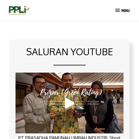
Lewati
MENU
ke
MENU
konten
SALURAN YOUTUBE
PT PRASADHA PAMUNAH LIMBAH INDUSTRI_Short