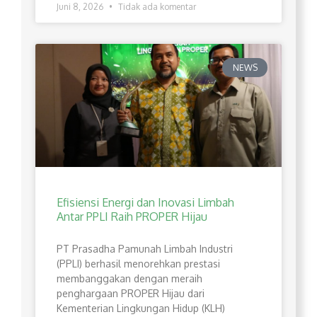
Juni 8, 2026
Tidak ada komentar
NEWS
Efisiensi Energi dan Inovasi Limbah
Antar PPLI Raih PROPER Hijau
PT Prasadha Pamunah Limbah Industri
(PPLI) berhasil menorehkan prestasi
membanggakan dengan meraih
penghargaan PROPER Hijau dari
Kementerian Lingkungan Hidup (KLH)