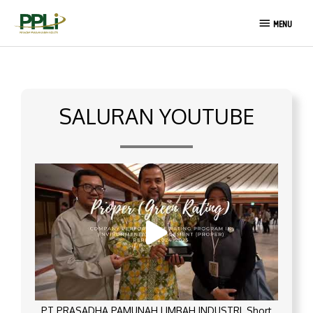
Lewati
MENU
ke
MENU
konten
SALURAN YOUTUBE
PT PRASADHA PAMUNAH LIMBAH INDUSTRI_Short