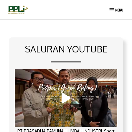
Lewati
MENU
ke
MENU
konten
SALURAN YOUTUBE
PT PRASADHA PAMUNAH LIMBAH INDUSTRI_Short