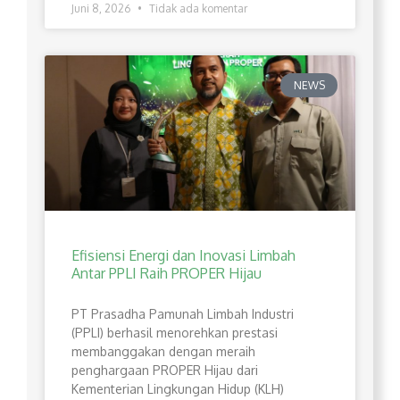
Juni 8, 2026
Tidak ada komentar
NEWS
Efisiensi Energi dan Inovasi Limbah
Antar PPLI Raih PROPER Hijau
PT Prasadha Pamunah Limbah Industri
(PPLI) berhasil menorehkan prestasi
membanggakan dengan meraih
penghargaan PROPER Hijau dari
Kementerian Lingkungan Hidup (KLH)