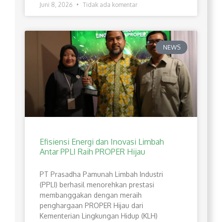
Juni 8, 2026
Tidak ada komentar
NEWS
Efisiensi Energi dan Inovasi Limbah
Antar PPLI Raih PROPER Hijau
PT Prasadha Pamunah Limbah Industri
(PPLI) berhasil menorehkan prestasi
membanggakan dengan meraih
penghargaan PROPER Hijau dari
Kementerian Lingkungan Hidup (KLH)