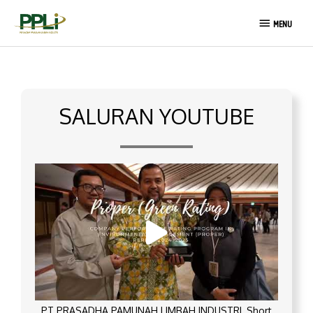
Lewati
MENU
ke
MENU
konten
SALURAN YOUTUBE
PT PRASADHA PAMUNAH LIMBAH INDUSTRI_Short