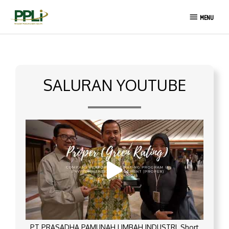
Lewati
MENU
ke
MENU
konten
SALURAN YOUTUBE
PT PRASADHA PAMUNAH LIMBAH INDUSTRI_Short