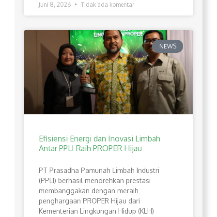
Juni 8, 2026
Tidak ada komentar
NEWS
Efisiensi Energi dan Inovasi Limbah
Antar PPLI Raih PROPER Hijau
PT Prasadha Pamunah Limbah Industri
(PPLI) berhasil menorehkan prestasi
membanggakan dengan meraih
penghargaan PROPER Hijau dari
Kementerian Lingkungan Hidup (KLH)