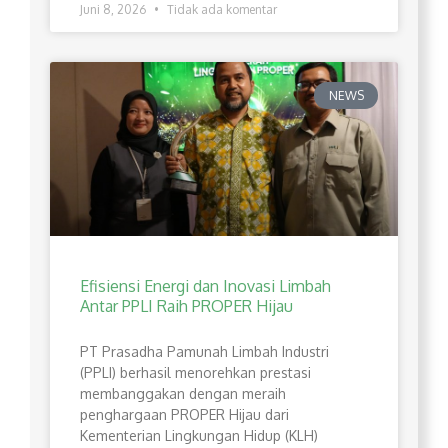
Juni 8, 2026
Tidak ada komentar
NEWS
Efisiensi Energi dan Inovasi Limbah
Antar PPLI Raih PROPER Hijau
PT Prasadha Pamunah Limbah Industri
(PPLI) berhasil menorehkan prestasi
membanggakan dengan meraih
penghargaan PROPER Hijau dari
Kementerian Lingkungan Hidup (KLH)