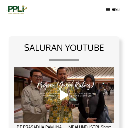
Lewati
MENU
ke
MENU
konten
SALURAN YOUTUBE
PT PRASADHA PAMUNAH LIMBAH INDUSTRI_Short