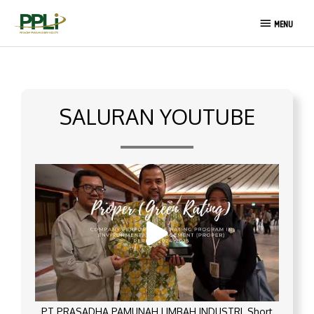
Lewati
MENU
ke
MENU
konten
SALURAN YOUTUBE
PT PRASADHA PAMUNAH LIMBAH INDUSTRI_Short