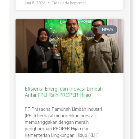
Juni 8, 2026
Tidak ada komentar
NEWS
Efisiensi Energi dan Inovasi Limbah
Antar PPLI Raih PROPER Hijau
PT Prasadha Pamunah Limbah Industri
(PPLI) berhasil menorehkan prestasi
membanggakan dengan meraih
penghargaan PROPER Hijau dari
Kementerian Lingkungan Hidup (KLH)