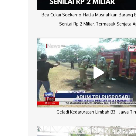
Bea Cukai Soekarno-Hatta Musnahkan Barang Bu
Senilai Rp 2 Miliar, Termasuk Senjata A
Geladi Kedaruratan Limbah B3 - Jawa Ti