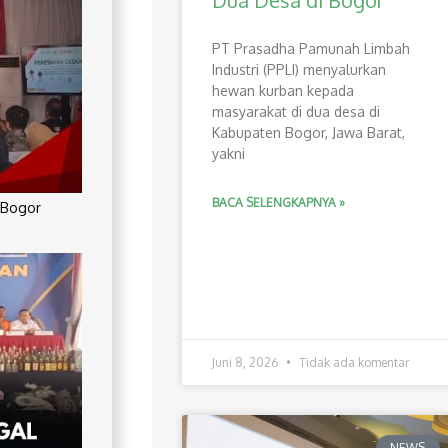
Dua Desa di Bogor
PT Prasadha Pamunah Limbah
Industri (PPLI) menyalurkan
hewan kurban kepada
masyarakat di dua desa di
Kabupaten Bogor, Jawa Barat,
yakni
BACA SELENGKAPNYA »
 Bogor
Juni 8, 2026
Tidak ada komentar
NEWS