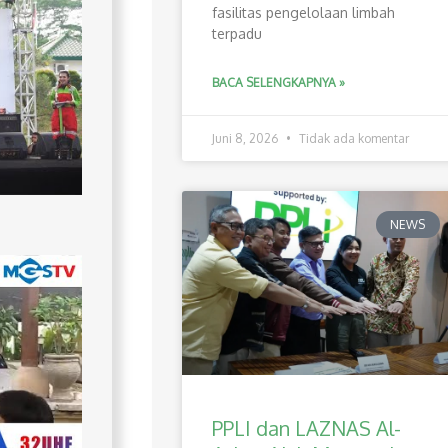
fasilitas pengelolaan limbah
terpadu
BACA SELENGKAPNYA »
Juni 8, 2026
Tidak ada komentar
NEWS
PPLI dan LAZNAS Al-