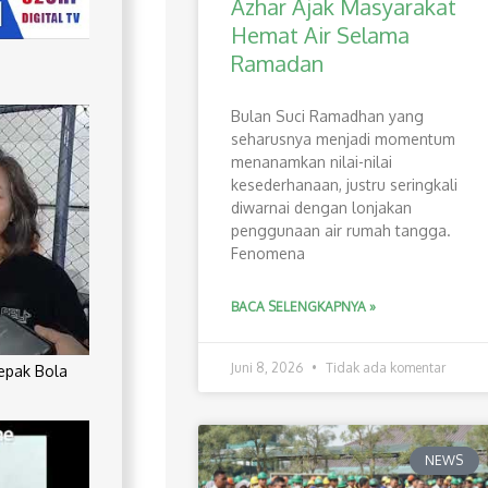
Azhar Ajak Masyarakat
Hemat Air Selama
Ramadan
Bulan Suci Ramadhan yang
seharusnya menjadi momentum
menanamkan nilai-nilai
kesederhanaan, justru seringkali
diwarnai dengan lonjakan
penggunaan air rumah tangga.
Fenomena
BACA SELENGKAPNYA »
Juni 8, 2026
Tidak ada komentar
Sepak Bola
NEWS