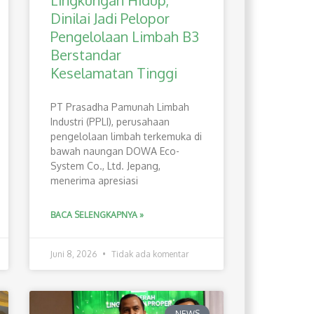
Lingkungan Hidup,
Dinilai Jadi Pelopor
Pengelolaan Limbah B3
Berstandar
Keselamatan Tinggi
PT Prasadha Pamunah Limbah
Industri (PPLI), perusahaan
pengelolaan limbah terkemuka di
bawah naungan DOWA Eco-
System Co., Ltd. Jepang,
menerima apresiasi
BACA SELENGKAPNYA »
Juni 8, 2026
Tidak ada komentar
NEWS