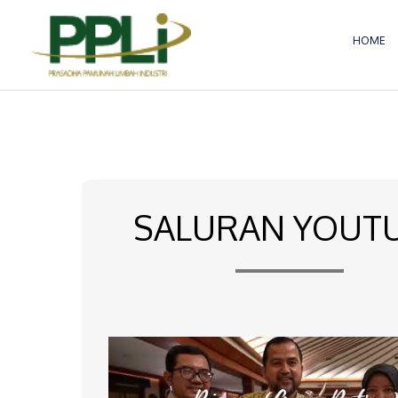
Lewati
ke
HOME
konten
SALURAN YOUT