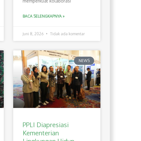
memperkuat kolaborasi
BACA SELENGKAPNYA »
Juni 8, 2026
Tidak ada komentar
NEWS
PPLI Diapresiasi
Kementerian