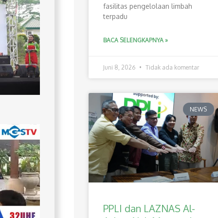
fasilitas pengelolaan limbah
terpadu
BACA SELENGKAPNYA »
Juni 8, 2026
Tidak ada komentar
NEWS
PPLI dan LAZNAS Al-