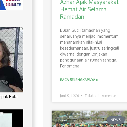
Azhar Ajak Masyarakat
Hemat Air Selama
Ramadan
Bulan Suci Ramadhan yang
seharusnya menjadi momentum
menanamkan nilai-nilai
kesederhanaan, justru seringkali
diwarnai dengan lonjakan
penggunaan air rumah tangga.
Fenomena
BACA SELENGKAPNYA »
Juni 8, 2026
Tidak ada komentar
Sepak Bola
NEWS