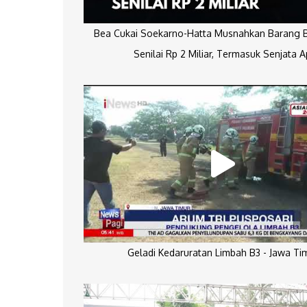
Bea Cukai Soekarno-Hatta Musnahkan Barang Bu
Senilai Rp 2 Miliar, Termasuk Senjata A
Geladi Kedaruratan Limbah B3 - Jawa Ti