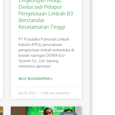
Lingkungan Hidup,
Dinilai Jadi Pelopor
Pengelolaan Limbah B3
Berstandar
Keselamatan Tinggi
PT Prasadha Pamunah Limbah
Industri (PPLI), perusahaan
pengelolaan limbah terkemuka di
bawah naungan DOWA Eco-
System Co., Ltd. Jepang,
menerima apresiasi
BACA SELENGKAPNYA »
Juni 8, 2026
Tidak ada komentar
NEWS