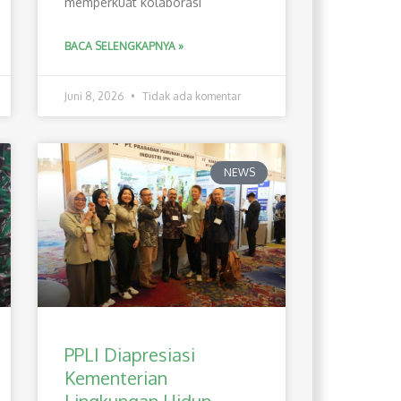
memperkuat kolaborasi
BACA SELENGKAPNYA »
Juni 8, 2026
Tidak ada komentar
NEWS
PPLI Diapresiasi
Kementerian