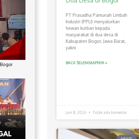
Dua Desa di Bogor
PT Prasadha Pamunah Limbah
Industri (PPLI) menyalurkan
hewan kurban kepada
masyarakat di dua desa di
Kabupaten Bogor, Jawa Barat,
yakni
BACA SELENGKAPNYA »
 Bogor
Juni 8, 2026
Tidak ada komentar
NEWS