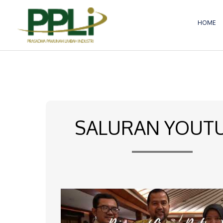
Lewati
ke
HOME
konten
SALURAN YOUT