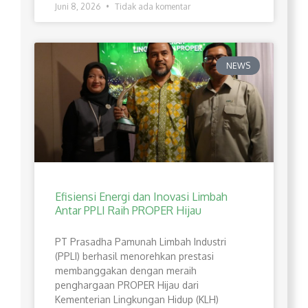
Juni 8, 2026
Tidak ada komentar
NEWS
Efisiensi Energi dan Inovasi Limbah
Antar PPLI Raih PROPER Hijau
PT Prasadha Pamunah Limbah Industri
(PPLI) berhasil menorehkan prestasi
membanggakan dengan meraih
penghargaan PROPER Hijau dari
Kementerian Lingkungan Hidup (KLH)