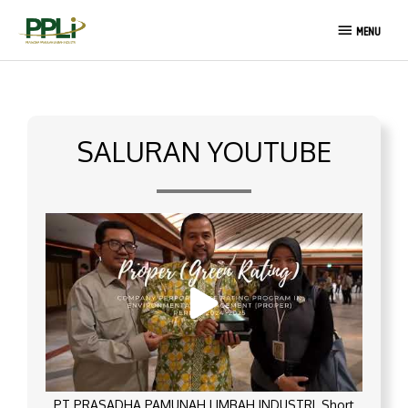
Lewati
MENU
ke
MENU
konten
SALURAN YOUTUBE
PT PRASADHA PAMUNAH LIMBAH INDUSTRI_Short