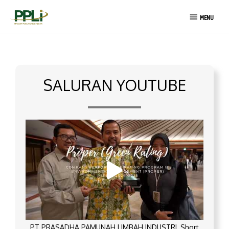
Lewati
MENU
ke
MENU
konten
SALURAN YOUTUBE
PT PRASADHA PAMUNAH LIMBAH INDUSTRI_Short