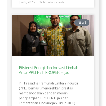
Juni 8, 2026
Tidak ada komentar
NEWS
Efisiensi Energi dan Inovasi Limbah
Antar PPLI Raih PROPER Hijau
PT Prasadha Pamunah Limbah Industri
(PPLI) berhasil menorehkan prestasi
membanggakan dengan meraih
penghargaan PROPER Hijau dari
Kementerian Lingkungan Hidup (KLH)