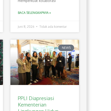
memperkuat kolaborasi
BACA SELENGKAPNYA »
Juni 8, 2026
Tidak ada komentar
NEWS
PPLI Diapresiasi
Kementerian