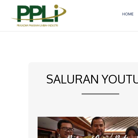
Lewati
ke
HOME
konten
SALURAN YOUT