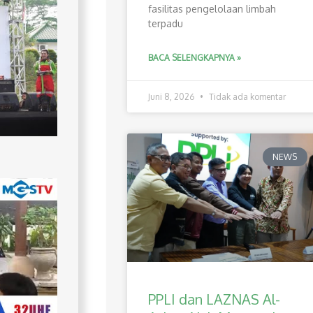
fasilitas pengelolaan limbah
terpadu
BACA SELENGKAPNYA »
Juni 8, 2026
Tidak ada komentar
NEWS
PPLI dan LAZNAS Al-