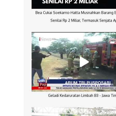
Bea Cukai Soekarno-Hatta Musnahkan Barang Bu
Senilai Rp 2 Miliar, Termasuk Senjata A
Geladi Kedaruratan Limbah B3 - Jawa Ti