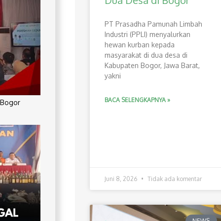
Dua Desa di Bogor
PT Prasadha Pamunah Limbah
Industri (PPLI) menyalurkan
hewan kurban kepada
masyarakat di dua desa di
Kabupaten Bogor, Jawa Barat,
yakni
BACA SELENGKAPNYA »
 Bogor
Juni 8, 2026
Tidak ada komentar
NEWS