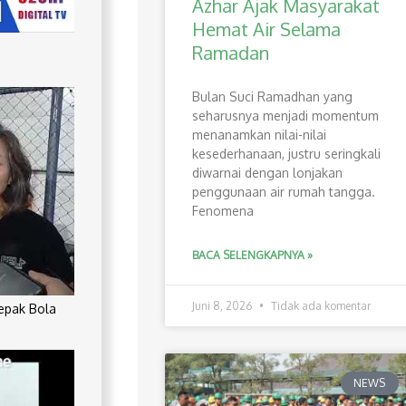
Azhar Ajak Masyarakat
Hemat Air Selama
Ramadan
Bulan Suci Ramadhan yang
seharusnya menjadi momentum
menanamkan nilai-nilai
kesederhanaan, justru seringkali
diwarnai dengan lonjakan
penggunaan air rumah tangga.
Fenomena
BACA SELENGKAPNYA »
Juni 8, 2026
Tidak ada komentar
Sepak Bola
NEWS