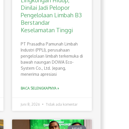
Lingkungan Hidup,
Dinilai Jadi Pelopor
Pengelolaan Limbah B3
Berstandar
Keselamatan Tinggi
PT Prasadha Pamunah Limbah
Industri (PPLI), perusahaan
pengelolaan limbah terkemuka di
bawah naungan DOWA Eco-
System Co., Ltd. Jepang,
menerima apresiasi
BACA SELENGKAPNYA »
Juni 8, 2026
Tidak ada komentar
NEWS