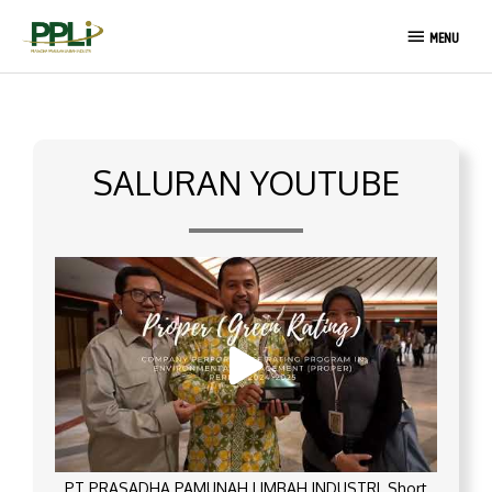
Lewati
MENU
ke
MENU
konten
SALURAN YOUTUBE
PT PRASADHA PAMUNAH LIMBAH INDUSTRI_Short