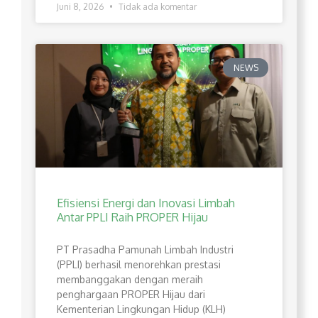
Juni 8, 2026
Tidak ada komentar
NEWS
Efisiensi Energi dan Inovasi Limbah
Antar PPLI Raih PROPER Hijau
PT Prasadha Pamunah Limbah Industri
(PPLI) berhasil menorehkan prestasi
membanggakan dengan meraih
penghargaan PROPER Hijau dari
Kementerian Lingkungan Hidup (KLH)