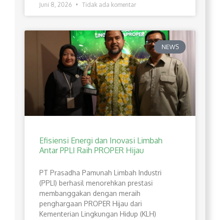
Juni 8, 2026
Tidak ada komentar
NEWS
Efisiensi Energi dan Inovasi Limbah
Antar PPLI Raih PROPER Hijau
PT Prasadha Pamunah Limbah Industri
(PPLI) berhasil menorehkan prestasi
membanggakan dengan meraih
penghargaan PROPER Hijau dari
Kementerian Lingkungan Hidup (KLH)