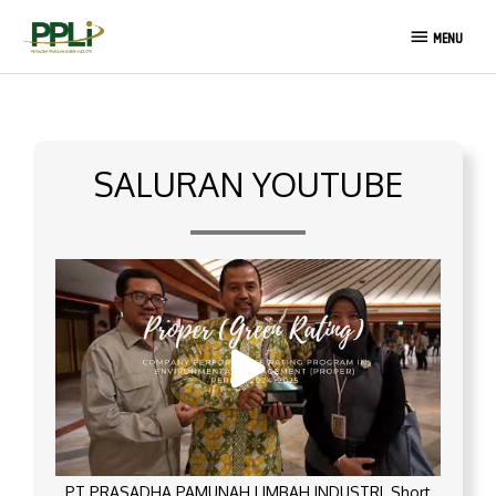
Lewati
MENU
ke
MENU
konten
SALURAN YOUTUBE
PT PRASADHA PAMUNAH LIMBAH INDUSTRI_Short