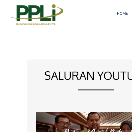
Lewati
ke
HOME
konten
SALURAN YOUT