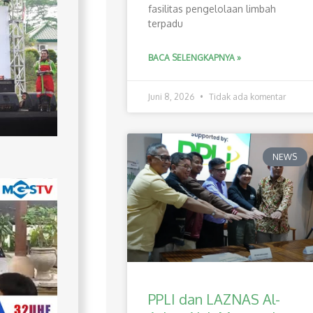
fasilitas pengelolaan limbah
terpadu
BACA SELENGKAPNYA »
Juni 8, 2026
Tidak ada komentar
NEWS
PPLI dan LAZNAS Al-