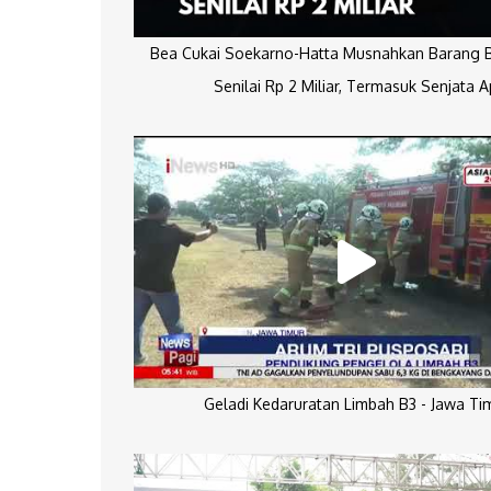
Bea Cukai Soekarno-Hatta Musnahkan Barang Bu
Senilai Rp 2 Miliar, Termasuk Senjata A
Geladi Kedaruratan Limbah B3 - Jawa Ti