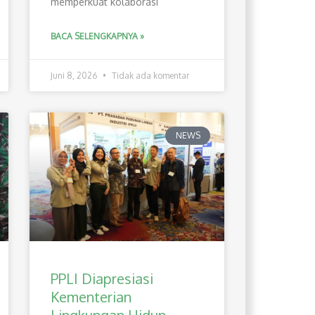
memperkuat kolaborasi
BACA SELENGKAPNYA »
Juni 8, 2026
Tidak ada komentar
NEWS
PPLI Diapresiasi
Kementerian