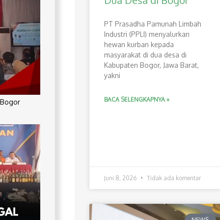
Dua Desa di Bogor
PT Prasadha Pamunah Limbah
Industri (PPLI) menyalurkan
hewan kurban kepada
masyarakat di dua desa di
Kabupaten Bogor, Jawa Barat,
yakni
BACA SELENGKAPNYA »
 Bogor
Juni 8, 2026
Tidak ada komentar
NEWS