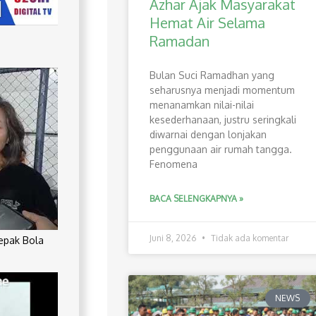
Azhar Ajak Masyarakat
Hemat Air Selama
Ramadan
Bulan Suci Ramadhan yang
seharusnya menjadi momentum
menanamkan nilai-nilai
kesederhanaan, justru seringkali
diwarnai dengan lonjakan
penggunaan air rumah tangga.
Fenomena
BACA SELENGKAPNYA »
Juni 8, 2026
Tidak ada komentar
Sepak Bola
NEWS