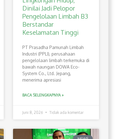
Lingkungan Hidup,
Dinilai Jadi Pelopor
Pengelolaan Limbah B3
Berstandar
Keselamatan Tinggi
PT Prasadha Pamunah Limbah
Industri (PPLI), perusahaan
pengelolaan limbah terkemuka di
bawah naungan DOWA Eco-
System Co., Ltd. Jepang,
menerima apresiasi
BACA SELENGKAPNYA »
Juni 8, 2026
Tidak ada komentar
NEWS