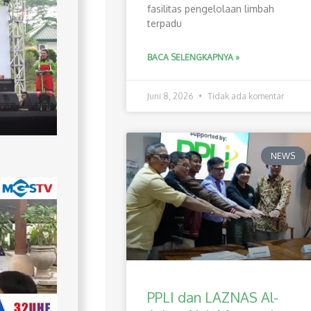
fasilitas pengelolaan limbah
terpadu
BACA SELENGKAPNYA »
Juni 8, 2026
Tidak ada komentar
NEWS
PPLI dan LAZNAS Al-