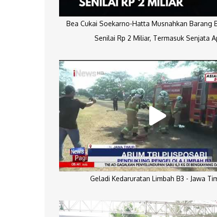
Bea Cukai Soekarno-Hatta Musnahkan Barang Bu
Senilai Rp 2 Miliar, Termasuk Senjata A
Geladi Kedaruratan Limbah B3 - Jawa Ti