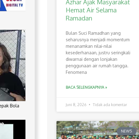
Azhar Ajak Masyarakat
Hemat Air Selama
Ramadan
Bulan Suci Ramadhan yang
seharusnya menjadi momentum
menanamkan nilai-nilai
kesederhanaan, justru seringkali
diwarnai dengan lonjakan
penggunaan air rumah tangga.
Fenomena
BACA SELENGKAPNYA »
Juni 8, 2026
Tidak ada komentar
Sepak Bola
NEWS