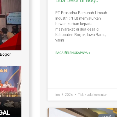
Dua Desa di Bogor
PT Prasadha Pamunah Limbah
Industri (PPLI) menyalurkan
hewan kurban kepada
masyarakat di dua desa di
Kabupaten Bogor, Jawa Barat,
yakni
BACA SELENGKAPNYA »
 Bogor
Juni 8, 2026
Tidak ada komentar
NEWS