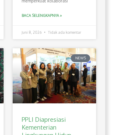
memperkuat kolaborasi
BACA SELENGKAPNYA »
Juni 8, 2026
Tidak ada komentar
NEWS
PPLI Diapresiasi
Kementerian