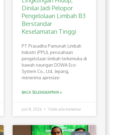
Lingkungan Hidup,
Dinilai Jadi Pelopor
Pengelolaan Limbah B3
Berstandar
Keselamatan Tinggi
PT Prasadha Pamunah Limbah
Industri (PPLI), perusahaan
pengelolaan limbah terkemuka di
bawah naungan DOWA Eco-
System Co., Ltd. Jepang,
menerima apresiasi
BACA SELENGKAPNYA »
Juni 8, 2026
Tidak ada komentar
NEWS