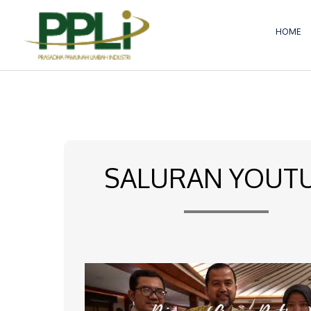
Lewati
ke
HOME
konten
SALURAN YOUT