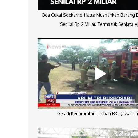
Bea Cukai Soekarno-Hatta Musnahkan Barang Bu
Senilai Rp 2 Miliar, Termasuk Senjata A
Geladi Kedaruratan Limbah B3 - Jawa Ti