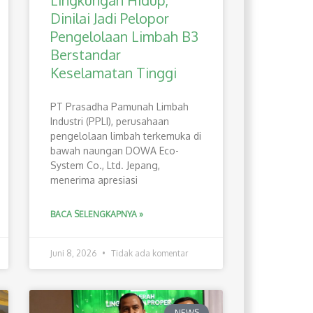
Lingkungan Hidup,
Dinilai Jadi Pelopor
Pengelolaan Limbah B3
Berstandar
Keselamatan Tinggi
PT Prasadha Pamunah Limbah
Industri (PPLI), perusahaan
pengelolaan limbah terkemuka di
bawah naungan DOWA Eco-
System Co., Ltd. Jepang,
menerima apresiasi
BACA SELENGKAPNYA »
Juni 8, 2026
Tidak ada komentar
NEWS