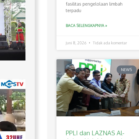
fasilitas pengelolaan limbah
terpadu
BACA SELENGKAPNYA »
Juni 8, 2026
Tidak ada komentar
NEWS
PPLI dan LAZNAS Al-