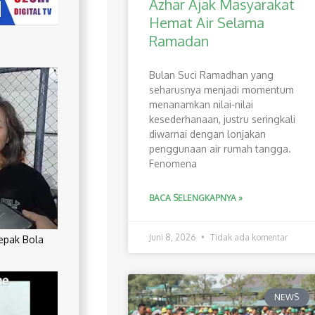
Azhar Ajak Masyarakat
Hemat Air Selama
Ramadan
Bulan Suci Ramadhan yang
seharusnya menjadi momentum
menanamkan nilai-nilai
kesederhanaan, justru seringkali
diwarnai dengan lonjakan
penggunaan air rumah tangga.
Fenomena
BACA SELENGKAPNYA »
Juni 8, 2026
Tidak ada komentar
Sepak Bola
NEWS