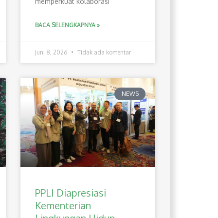
memperkuat kolaborasi
BACA SELENGKAPNYA »
Juni 8, 2026
Tidak ada komentar
NEWS
PPLI Diapresiasi
Kementerian