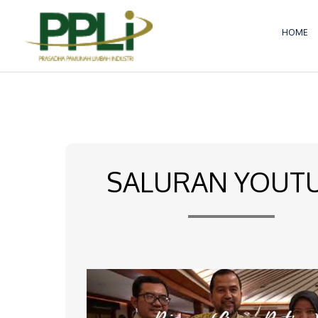
Lewati
ke
HOME
konten
SALURAN YOUT