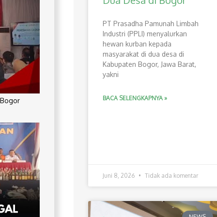
Dua Desa di Bogor
PT Prasadha Pamunah Limbah
Industri (PPLI) menyalurkan
hewan kurban kepada
masyarakat di dua desa di
Kabupaten Bogor, Jawa Barat,
yakni
BACA SELENGKAPNYA »
 Bogor
Juni 8, 2026
Tidak ada komentar
NEWS