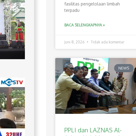
fasilitas pengelolaan limbah
terpadu
BACA SELENGKAPNYA »
Juni 8, 2026
Tidak ada komentar
NEWS
PPLI dan LAZNAS Al-