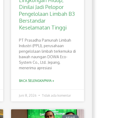
Lingkungan Hidup,
Dinilai Jadi Pelopor
Pengelolaan Limbah B3
Berstandar
Keselamatan Tinggi
PT Prasadha Pamunah Limbah
Industri (PPLI), perusahaan
pengelolaan limbah terkemuka di
bawah naungan DOWA Eco-
System Co., Ltd. Jepang,
menerima apresiasi
BACA SELENGKAPNYA »
Juni 8, 2026
Tidak ada komentar
NEWS