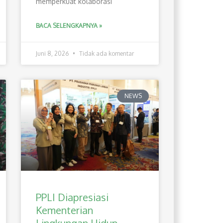
memperkuat kolaborasi
BACA SELENGKAPNYA »
Juni 8, 2026
Tidak ada komentar
NEWS
PPLI Diapresiasi
Kementerian