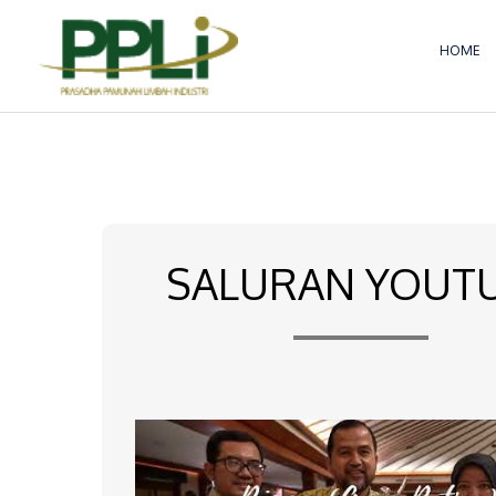
Lewati
ke
HOME
konten
SALURAN YOUT