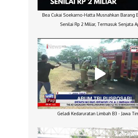
Bea Cukai Soekarno-Hatta Musnahkan Barang Bu
Senilai Rp 2 Miliar, Termasuk Senjata A
Geladi Kedaruratan Limbah B3 - Jawa Ti