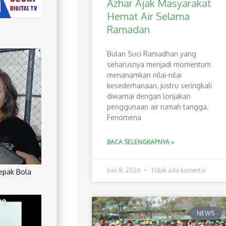
Azhar Ajak Masyarakat
Hemat Air Selama
Ramadan
Bulan Suci Ramadhan yang
seharusnya menjadi momentum
menanamkan nilai-nilai
kesederhanaan, justru seringkali
diwarnai dengan lonjakan
penggunaan air rumah tangga.
Fenomena
BACA SELENGKAPNYA »
Juni 8, 2026
Tidak ada komentar
Sepak Bola
NEWS