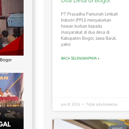
Dua Desa di Bogor
PT Prasadha Pamunah Limbah
Industri (PPLI) menyalurkan
hewan kurban kepada
masyarakat di dua desa di
Kabupaten Bogor, Jawa Barat,
yakni
BACA SELENGKAPNYA »
 Bogor
Juni 8, 2026
Tidak ada komentar
NEWS