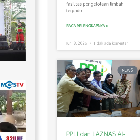
fasilitas pengelolaan limbah
terpadu
BACA SELENGKAPNYA »
Juni 8, 2026
Tidak ada komentar
NEWS
PPLI dan LAZNAS Al-