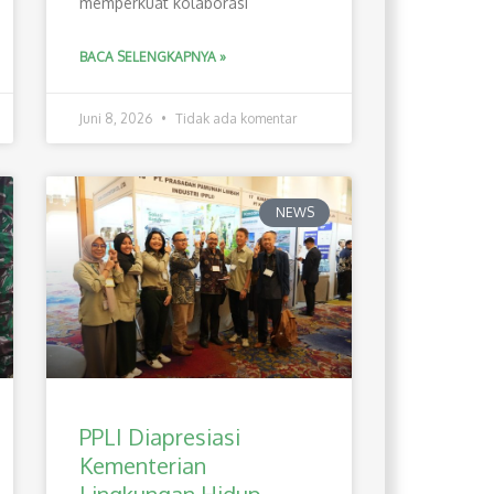
memperkuat kolaborasi
BACA SELENGKAPNYA »
Juni 8, 2026
Tidak ada komentar
NEWS
PPLI Diapresiasi
Kementerian