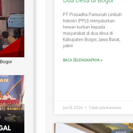
Dua Desa di Bogor
PT Prasadha Pamunah Limbah
Industri (PPLI) menyalurkan
hewan kurban kepada
masyarakat di dua desa di
Kabupaten Bogor, Jawa Barat,
yakni
BACA SELENGKAPNYA »
 Bogor
Juni 8, 2026
Tidak ada komentar
NEWS