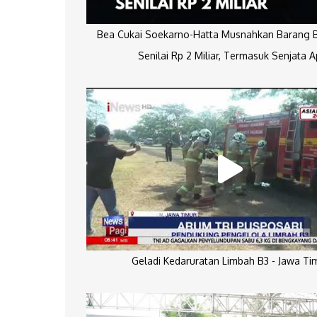
Bea Cukai Soekarno-Hatta Musnahkan Barang Bu
Senilai Rp 2 Miliar, Termasuk Senjata A
Geladi Kedaruratan Limbah B3 - Jawa Ti