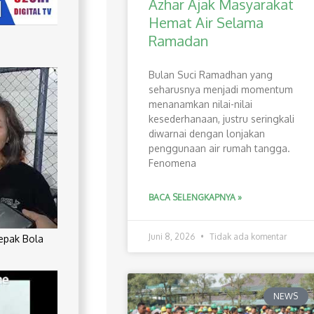
Azhar Ajak Masyarakat
Hemat Air Selama
Ramadan
Bulan Suci Ramadhan yang
seharusnya menjadi momentum
menanamkan nilai-nilai
kesederhanaan, justru seringkali
diwarnai dengan lonjakan
penggunaan air rumah tangga.
Fenomena
BACA SELENGKAPNYA »
Juni 8, 2026
Tidak ada komentar
Sepak Bola
NEWS