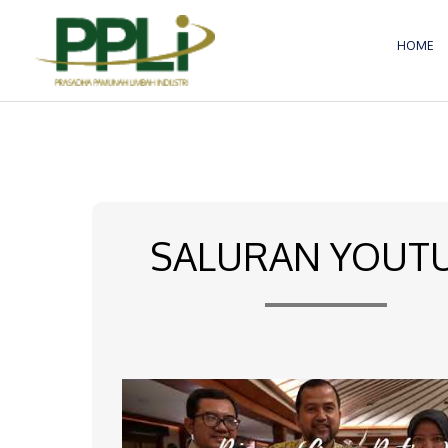
Lewati
ke
HOME
konten
SALURAN YOUT