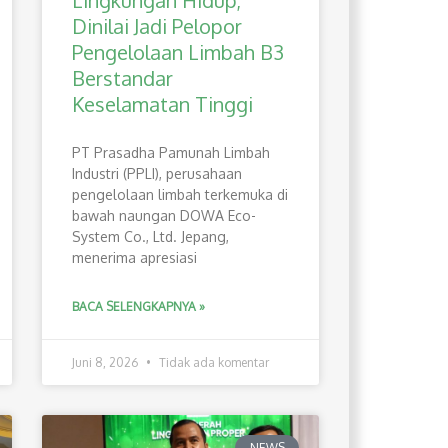
Lingkungan Hidup,
Dinilai Jadi Pelopor
Pengelolaan Limbah B3
Berstandar
Keselamatan Tinggi
PT Prasadha Pamunah Limbah
Industri (PPLI), perusahaan
pengelolaan limbah terkemuka di
bawah naungan DOWA Eco-
System Co., Ltd. Jepang,
menerima apresiasi
BACA SELENGKAPNYA »
Juni 8, 2026
Tidak ada komentar
NEWS