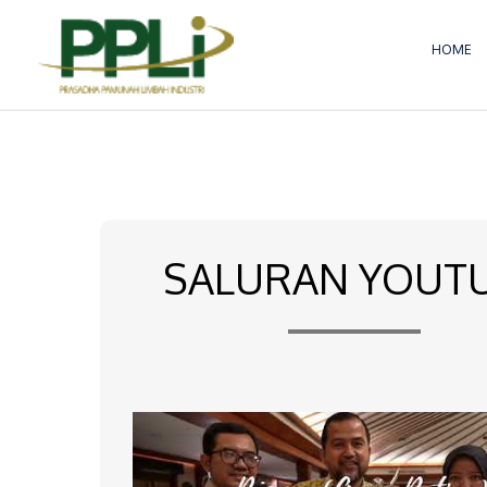
Lewati
ke
HOME
konten
SALURAN YOUT