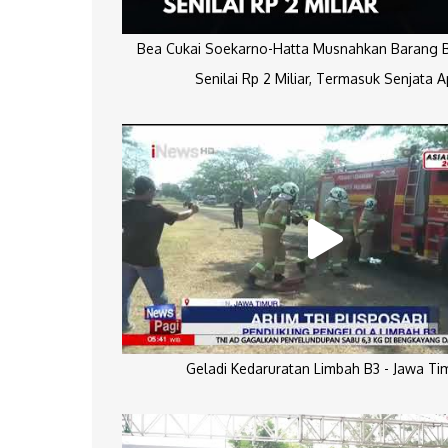
Bea Cukai Soekarno-Hatta Musnahkan Barang Bu
Senilai Rp 2 Miliar, Termasuk Senjata A
Geladi Kedaruratan Limbah B3 - Jawa Ti