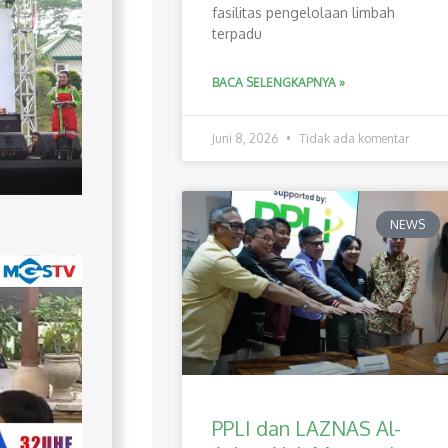
fasilitas pengelolaan limbah
terpadu
BACA SELENGKAPNYA »
Juni 8, 2026
Tidak ada komentar
NEWS
PPLI dan LAZNAS Al-