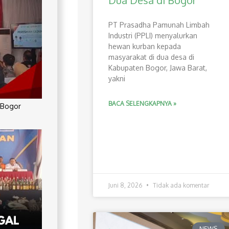
Dua Desa di Bogor
PT Prasadha Pamunah Limbah
Industri (PPLI) menyalurkan
hewan kurban kepada
masyarakat di dua desa di
Kabupaten Bogor, Jawa Barat,
yakni
BACA SELENGKAPNYA »
 Bogor
Juni 8, 2026
Tidak ada komentar
NEWS