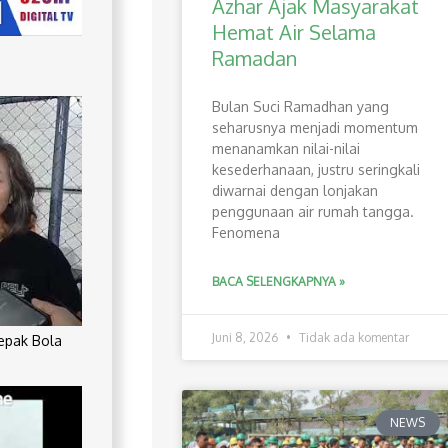
Azhar Ajak Masyarakat
Hemat Air Selama
Ramadan
Bulan Suci Ramadhan yang
seharusnya menjadi momentum
menanamkan nilai-nilai
kesederhanaan, justru seringkali
diwarnai dengan lonjakan
penggunaan air rumah tangga.
Fenomena
BACA SELENGKAPNYA »
Juni 8, 2026
Tidak ada komentar
Sepak Bola
NEWS