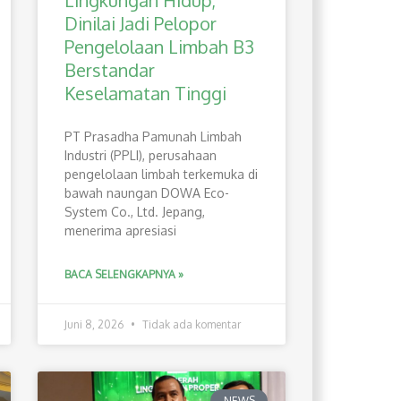
Lingkungan Hidup,
Dinilai Jadi Pelopor
Pengelolaan Limbah B3
Berstandar
Keselamatan Tinggi
PT Prasadha Pamunah Limbah
Industri (PPLI), perusahaan
pengelolaan limbah terkemuka di
bawah naungan DOWA Eco-
System Co., Ltd. Jepang,
menerima apresiasi
BACA SELENGKAPNYA »
Juni 8, 2026
Tidak ada komentar
NEWS