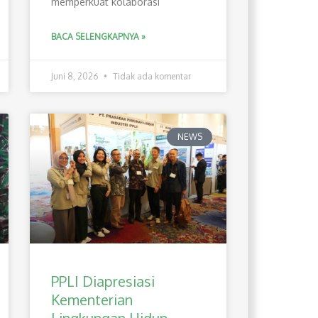
memperkuat kolaborasi
BACA SELENGKAPNYA »
Juni 8, 2026
Tidak ada komentar
NEWS
PPLI Diapresiasi
Kementerian