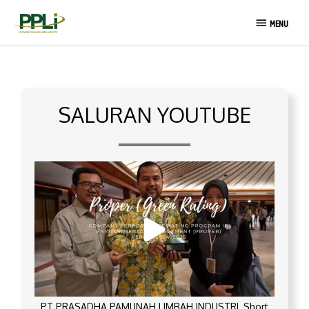
Lewati
MENU
ke
MENU
konten
SALURAN YOUTUBE
PT PRASADHA PAMUNAH LIMBAH INDUSTRI_Short