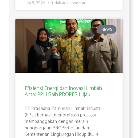
Juni 8, 2026
Tidak ada komentar
NEWS
Efisiensi Energi dan Inovasi Limbah
Antar PPLI Raih PROPER Hijau
PT Prasadha Pamunah Limbah Industri
(PPLI) berhasil menorehkan prestasi
membanggakan dengan meraih
penghargaan PROPER Hijau dari
Kementerian Lingkungan Hidup (KLH)