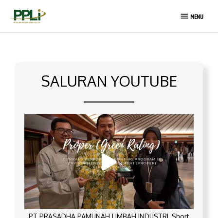
Lewati
MENU
ke
MENU
konten
SALURAN YOUTUBE
PT PRASADHA PAMUNAH LIMBAH INDUSTRI_Short