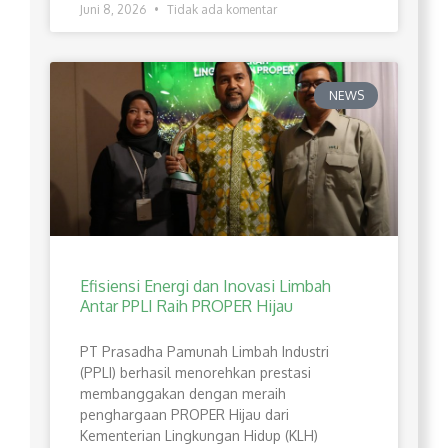
Juni 8, 2026
Tidak ada komentar
NEWS
Efisiensi Energi dan Inovasi Limbah
Antar PPLI Raih PROPER Hijau
PT Prasadha Pamunah Limbah Industri
(PPLI) berhasil menorehkan prestasi
membanggakan dengan meraih
penghargaan PROPER Hijau dari
Kementerian Lingkungan Hidup (KLH)