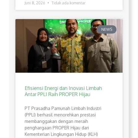
Juni 8, 2026
Tidak ada komentar
NEWS
Efisiensi Energi dan Inovasi Limbah
Antar PPLI Raih PROPER Hijau
PT Prasadha Pamunah Limbah Industri
(PPLI) berhasil menorehkan prestasi
membanggakan dengan meraih
penghargaan PROPER Hijau dari
Kementerian Lingkungan Hidup (KLH)