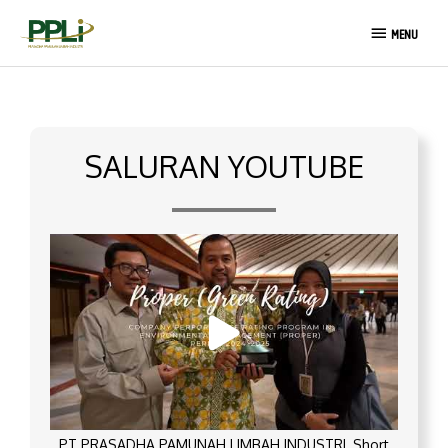
Lewati
MENU
ke
MENU
konten
SALURAN YOUTUBE
PT PRASADHA PAMUNAH LIMBAH INDUSTRI_Short