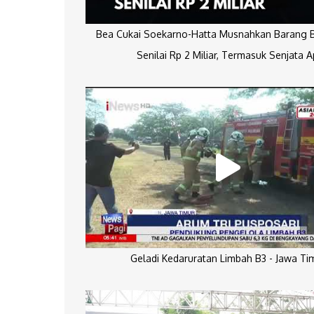
Bea Cukai Soekarno-Hatta Musnahkan Barang Bu
Senilai Rp 2 Miliar, Termasuk Senjata A
Geladi Kedaruratan Limbah B3 - Jawa Ti