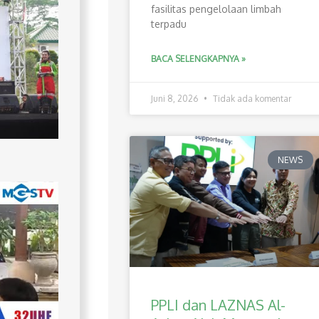
fasilitas pengelolaan limbah
terpadu
BACA SELENGKAPNYA »
Juni 8, 2026
Tidak ada komentar
NEWS
PPLI dan LAZNAS Al-