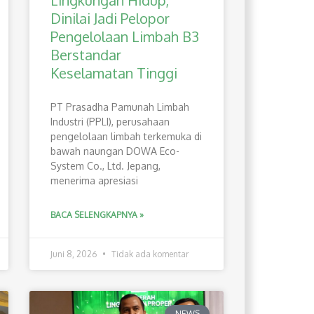
Lingkungan Hidup,
Dinilai Jadi Pelopor
Pengelolaan Limbah B3
Berstandar
Keselamatan Tinggi
PT Prasadha Pamunah Limbah
Industri (PPLI), perusahaan
pengelolaan limbah terkemuka di
bawah naungan DOWA Eco-
System Co., Ltd. Jepang,
menerima apresiasi
BACA SELENGKAPNYA »
Juni 8, 2026
Tidak ada komentar
NEWS