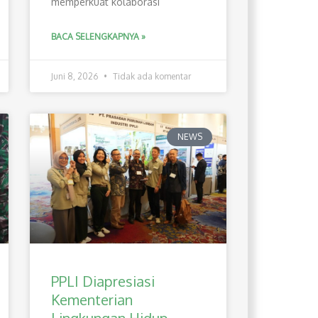
memperkuat kolaborasi
BACA SELENGKAPNYA »
Juni 8, 2026
Tidak ada komentar
NEWS
PPLI Diapresiasi
Kementerian