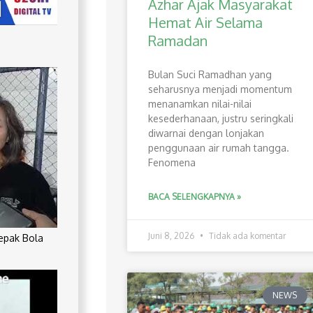
Azhar Ajak Masyarakat
Hemat Air Selama
Ramadan
Bulan Suci Ramadhan yang
seharusnya menjadi momentum
menanamkan nilai-nilai
kesederhanaan, justru seringkali
diwarnai dengan lonjakan
penggunaan air rumah tangga.
Fenomena
BACA SELENGKAPNYA »
Juni 8, 2026
Tidak ada komentar
Sepak Bola
NEWS