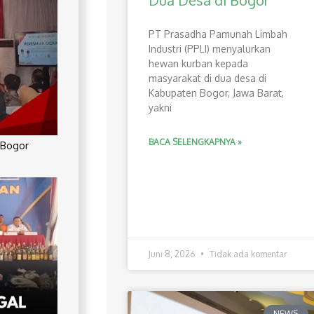
Dua Desa di Bogor
PT Prasadha Pamunah Limbah
Industri (PPLI) menyalurkan
hewan kurban kepada
masyarakat di dua desa di
Kabupaten Bogor, Jawa Barat,
yakni
BACA SELENGKAPNYA »
 Bogor
Juni 8, 2026
Tidak ada komentar
NEWS