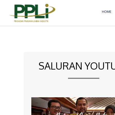
Lewati
ke
HOME
konten
SALURAN YOUT